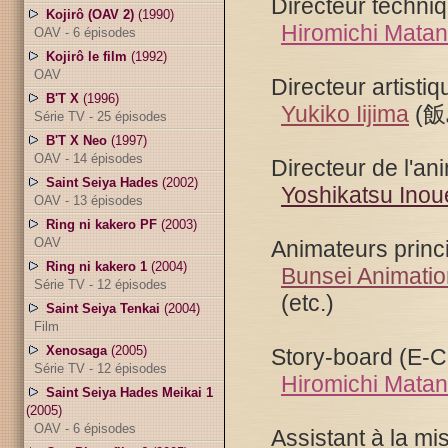
Directeur techniq
Kojirô (OAV 2)
(1990)
Hiromichi Mata
OAV - 6 épisodes
Kojirô le film
(1992)
OAV
Directeur artistiq
B'T X
(1996)
Yukiko Iijima
(
Série TV - 25 épisodes
B'T X Neo
(1997)
OAV - 14 épisodes
Directeur de l'an
Saint Seiya Hades
(2002)
Yoshikatsu Inou
OAV - 13 épisodes
Ring ni kakero PF
(2003)
OAV
Animateurs princ
Ring ni kakero 1
(2004)
Bunsei Animatio
Série TV - 12 épisodes
(etc.)
Saint Seiya Tenkai
(2004)
Film
Xenosaga
(2005)
Story-board (E-C
Série TV - 12 épisodes
Hiromichi Mata
Saint Seiya Hades Meikai 1
(2005)
OAV - 6 épisodes
Assistant à la mi