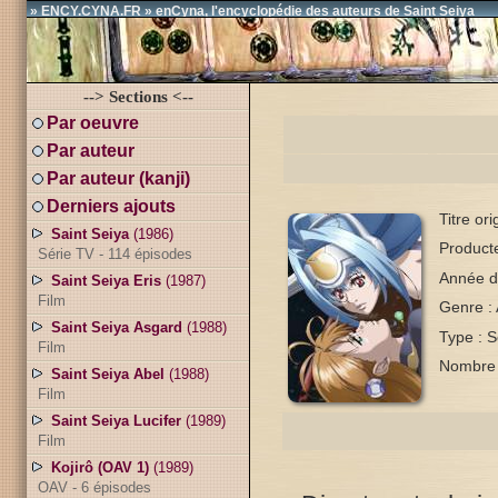
» ENCY.CYNA.FR » enCyna, l'encyclopédie des auteurs de Saint Seiya
--> Sections <--
Par oeuvre
Par auteur
Par auteur (kanji)
Derniers ajouts
Titre or
Saint Seiya
(1986)
Product
Série TV - 114 épisodes
Année d
Saint Seiya Eris
(1987)
Film
Genre :
Saint Seiya Asgard
(1988)
Type : S
Film
Nombre 
Saint Seiya Abel
(1988)
Film
Saint Seiya Lucifer
(1989)
Film
Kojirô (OAV 1)
(1989)
OAV - 6 épisodes