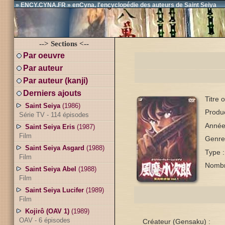
» ENCY.CYNA.FR » enCyna, l'encyclopédie des auteurs de Saint Seiya
--> Sections <--
Par oeuvre
Par auteur
Par auteur (kanji)
Derniers ajouts
Titre 
Saint Seiya
(1986)
Produc
Série TV - 114 épisodes
Année 
Saint Seiya Eris
(1987)
Film
Genre 
Saint Seiya Asgard
(1988)
Type 
Film
Nombr
Saint Seiya Abel
(1988)
Film
Saint Seiya Lucifer
(1989)
Film
Kojirô (OAV 1)
(1989)
OAV - 6 épisodes
Créateur (Gensaku) :