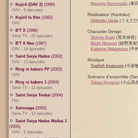
Masami Kurumada
(車
Kojirô (OAV 2)
(1990)
OAV - 6 épisodes
Réalisateur (Kantoku) :
Kojirô le film
(1992)
Hidehito Ueda
(うえだひ
OAV
B'T X
(1996)
Character Design :
Série TV - 25 épisodes
Shingo Araki
(荒木伸吾)
Michi Himeno
(姫野美智
B'T X Neo
(1997)
Katsuya Nakamura
(中村克
OAV - 14 épisodes
Saint Seiya Hades
(2002)
Musique :
OAV - 13 épisodes
Toshirô Imaizumi
(今泉
Ring ni kakero PF
(2003)
OAV
Scénario d'ensemble (Seri
Ring ni kakero 1
(2004)
Takao Koyama
(小山高生
Série TV - 12 épisodes
Saint Seiya Tenkai
(2004)
Film
Xenosaga
(2005)
Série TV - 12 épisodes
Saint Seiya Hades Meikai 1
(2005)
OAV - 6 épisodes