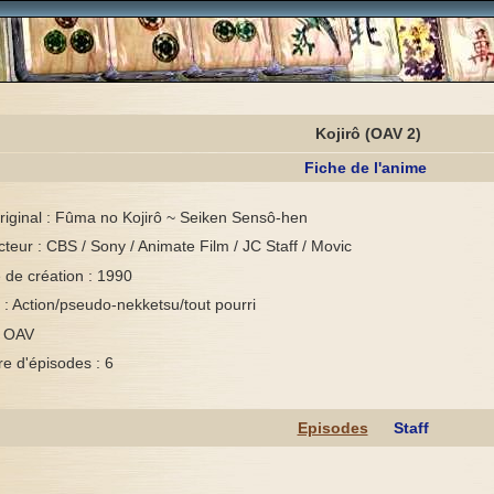
Kojirô (OAV 2)
Fiche de l'anime
original : Fûma no Kojirô ~ Seiken Sensô-hen
teur : CBS / Sony / Animate Film / JC Staff / Movic
de création : 1990
: Action/pseudo-nekketsu/tout pourri
: OAV
e d'épisodes : 6
Episodes
Staff