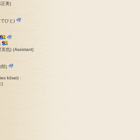
田正美)
でひと)
)
也) (Assistant)
敏郎)
es kôsei) :
)