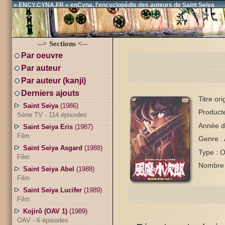
» ENCY.CYNA.FR » enCyna, l'encyclopédie des auteurs de Saint Seiya
--> Sections <--
Par oeuvre
Par auteur
Par auteur (kanji)
Derniers ajouts
Titre or
Saint Seiya
(1986)
Producte
Série TV - 114 épisodes
Année d
Saint Seiya Eris
(1987)
Film
Genre : 
Saint Seiya Asgard
(1988)
Type : 
Film
Nombre 
Saint Seiya Abel
(1988)
Film
Saint Seiya Lucifer
(1989)
Film
Kojirô (OAV 1)
(1989)
OAV - 6 épisodes