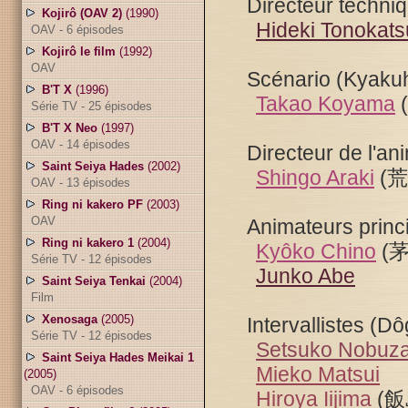
Directeur techniq
Kojirô (OAV 2)
(1990)
Hideki Tonokats
OAV - 6 épisodes
Kojirô le film
(1992)
OAV
Scénario (Kyakuh
B'T X
(1996)
Takao Koyama
Série TV - 25 épisodes
B'T X Neo
(1997)
OAV - 14 épisodes
Directeur de l'an
Saint Seiya Hades
(2002)
Shingo Araki
(
OAV - 13 épisodes
Ring ni kakero PF
(2003)
OAV
Animateurs princ
Ring ni kakero 1
(2004)
Kyôko Chino
(
Série TV - 12 épisodes
Junko Abe
Saint Seiya Tenkai
(2004)
Film
Xenosaga
(2005)
Intervallistes (Dô
Série TV - 12 épisodes
Setsuko Nobuz
Saint Seiya Hades Meikai 1
Mieko Matsui
(2005)
OAV - 6 épisodes
Hiroya Iijima
(飯