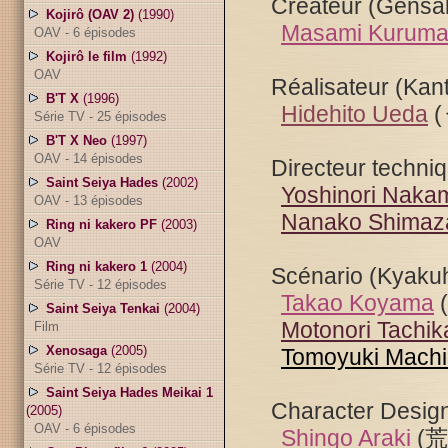
Créateur (Gensak
Kojirô (OAV 2)
(1990)
Masami Kurum
OAV - 6 épisodes
Kojirô le film
(1992)
OAV
Réalisateur (Kant
B'T X
(1996)
Hidehito Ueda
Série TV - 25 épisodes
B'T X Neo
(1997)
OAV - 14 épisodes
Directeur techniq
Saint Seiya Hades
(2002)
Yoshinori Naka
OAV - 13 épisodes
Nanako Shimaz
Ring ni kakero PF
(2003)
OAV
Ring ni kakero 1
(2004)
Scénario (Kyakuh
Série TV - 12 épisodes
Takao Koyama
(
Saint Seiya Tenkai
(2004)
Motonori Tachi
Film
Xenosaga
(2005)
Tomoyuki Mach
Série TV - 12 épisodes
Saint Seiya Hades Meikai 1
Character Design
(2005)
OAV - 6 épisodes
Shingo Araki
(