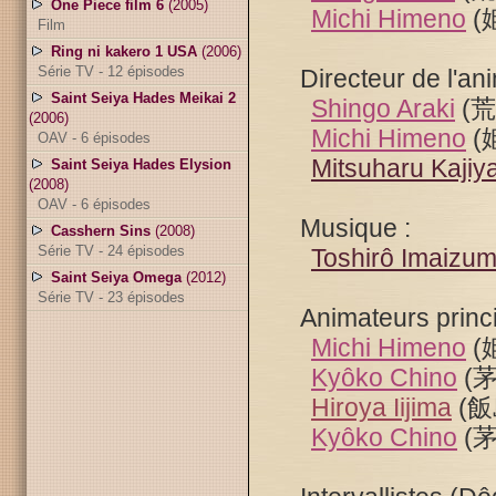
One Piece film 6
(2005)
Michi Himeno
(
Film
Ring ni kakero 1 USA
(2006)
Série TV - 12 épisodes
Directeur de l'an
Saint Seiya Hades Meikai 2
Shingo Araki
(
(2006)
Michi Himeno
(
OAV - 6 épisodes
Mitsuharu Kajiy
Saint Seiya Hades Elysion
(2008)
OAV - 6 épisodes
Musique :
Casshern Sins
(2008)
Série TV - 24 épisodes
Toshirô Imaizum
Saint Seiya Omega
(2012)
Série TV - 23 épisodes
Animateurs princ
Michi Himeno
(
Kyôko Chino
(
Hiroya Iijima
(飯
Kyôko Chino
(茅