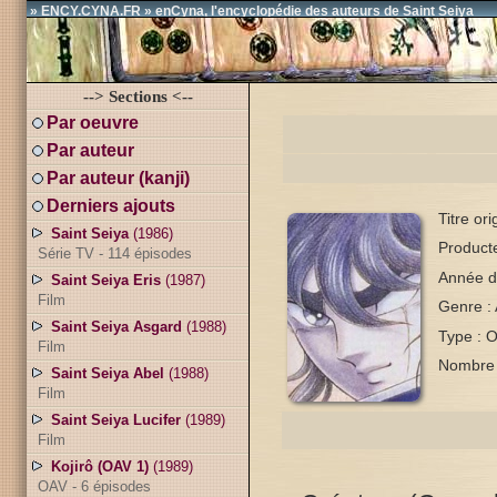
» ENCY.CYNA.FR » enCyna, l'encyclopédie des auteurs de Saint Seiya
--> Sections <--
Par oeuvre
Par auteur
Par auteur (kanji)
Derniers ajouts
Titre or
Saint Seiya
(1986)
Product
Série TV - 114 épisodes
Année d
Saint Seiya Eris
(1987)
Film
Genre :
Saint Seiya Asgard
(1988)
Type : 
Film
Nombre 
Saint Seiya Abel
(1988)
Film
Saint Seiya Lucifer
(1989)
Film
Kojirô (OAV 1)
(1989)
OAV - 6 épisodes